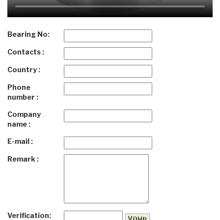
Bearing No:
Contacts :
Country :
Phone
number :
Company
name :
E-mail :
Remark :
Verification: